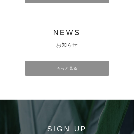
NEWS
お知らせ
もっと見る
SIGN UP