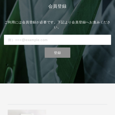
会員登録
ご利用には会員登録が必要です。下記より会員登録へお進みくださ
い。
登録