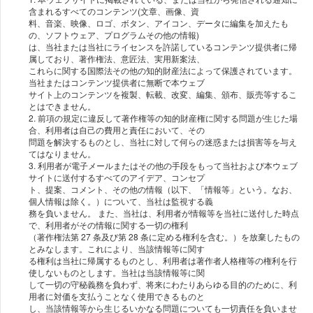
含まれるすべてのコンテンツ(⽂章、画像、資
料、⾳楽、映像、ロゴ、ボタン、アイコン、データに編集を加えたも
の、ソフトウェア、プログラムその他の情報)
は、当社または当社にライセンスを許諾しているコンテンツ提供者に帰
属しており、著作権法、意匠法、実⽤新案法、
これらに関する国際法その他の知的財産法によって保護されています。
当社またはコンテンツ提供者に無断で本ウェブ
サイト上のコンテンツを複製、転載、改変、編集、頒布、販売等するこ
とはできません。
2. 前項の規定に違反して著作権等の知的財産権に関する問題が⽣じた場
合、利⽤者は⾃⼰の費⽤と責任において、その
問題を解決するものとし、当社に対して何らの迷惑または損害等を与え
てはなりません。
3. 利⽤者が電⼦メールまたはその他の⼿段をもって当社および本ウェブ
サイトに送付するすべてのアイデア、コンセプ
ト、提案、コメント、その他の情報（以下、「情報等」という。なお、
個⼈情報は除く。）について、当社は監視する義
務を負いません。 また、当社は、利⽤者が情報等を当社に送付した時点
で、利⽤者がその情報に関する⼀切の権利
（著作権法第 27 条及び第 28 条に定める権利を含む。）を放棄したもの
とみなします。これにより、当該情報等に関す
る権利は当社に帰属するものとし、利⽤者は著作者⼈格権等の権利を⾏
使しないものとします。当社は当該情報等に関
して⼀切の守秘義務を負わず、将来にわたりあらゆる⽬的のために、利
⽤者に対価を⽀払うことなく使⽤できるものと
し、当該情報等から⽣じるいかなる問題についても⼀切責任を負いませ