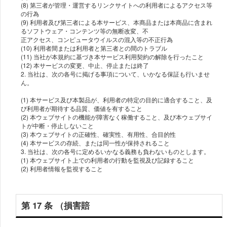
(8) 第三者が管理・運営するリンクサイトへの利⽤者によるアクセス等
の⾏為
(9) 利⽤者及び第三者による本サービス、本商品または本商品に含まれ
るソフトウェア・コンテンツ等の無断改変、不
正アクセス、コンピュータウイルスの混⼊等の不正⾏為
(10) 利⽤者間または利⽤者と第三者との間のトラブル
(11) 当社が本規約に基づき本サービス利⽤契約の解除を⾏ったこと
(12) 本サービスの変更、中⽌、停⽌または終了
2. 当社は、次の各号に掲げる事項について、いかなる保証も⾏いませ
ん。
(1) 本サービス及び本製品が、利⽤者の特定の⽬的に適合すること、及
び利⽤者が期待する品質、価値を有すること
(2) 本ウェブサイトの機能が障害なく稼働すること、及び本ウェブサイ
トが中断・停⽌しないこと
(3) 本ウェブサイトの正確性、確実性、有⽤性、合⽬的性
(4) 本サービスの存続、または同⼀性が保持されること
3. 当社は、次の各号に定めるいかなる義務も負わないものとします。
(1) 本ウェブサイト上での利⽤者の⾏動を監視及び記録すること
(2) 利⽤者情報を監視すること
第 17 条 （損害賠