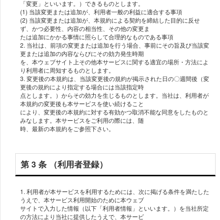
「変更」といいます。）できるものとします。
(1) 当該変更または追加が、利⽤者⼀般の利益に適合する事項
(2) 当該変更または追加が、本規約による契約を締結した⽬的に反せ
ず、かつ必要性、内容の相当性、その他の変更ま
たは追加にかかる事情に照らして合理的なものである事項
2. 当社は、前項の変更または追加を⾏う場合、事前にその旨及び当該変
更または追加の内容ならびにその効⼒発⽣時期
を、本ウェブサイト上その他本サービスに関する適宜の場所・⽅法によ
り利⽤者に周知するものとします。
3. 変更後の本規約は、当該変更後の規約が掲⽰された⽇の〇週間後（変
更後の規約により指定する場合には当該指定時
点とします。）からその効⼒を⽣じるものとします。当社は、利⽤者が
本規約の変更後も本サービスを使い続けること
により、変更後の本規約に対する有効かつ取消不能な同意をしたものと
みなします。本サービスをご利⽤の際には、随
時、最新の本規約をご参照下さい。
第 3 条 （利⽤者登録）
1. 利⽤者が本サービスを利⽤するためには、次に掲げる条件を満たした
うえで、本サービス利⽤開始のために本ウェブ
サイトで⼊⼒した情報（以下「利⽤者情報」といいます。）を当社所定
の⽅法により当社に提供したうえで、本サービ