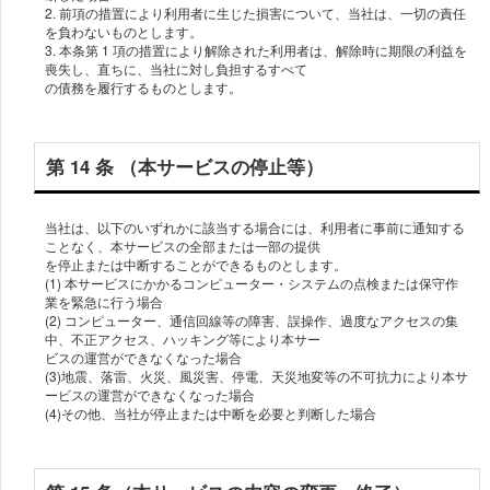
2. 前項の措置により利⽤者に⽣じた損害について、当社は、⼀切の責任
を負わないものとします。
3. 本条第 1 項の措置により解除された利⽤者は、解除時に期限の利益を
喪失し、直ちに、当社に対し負担するすべて
の債務を履⾏するものとします。
第 14 条 （本サービスの停⽌等）
当社は、以下のいずれかに該当する場合には、利⽤者に事前に通知する
ことなく、本サービスの全部または⼀部の提供
を停⽌または中断することができるものとします。
(1) 本サービスにかかるコンピューター・システムの点検または保守作
業を緊急に⾏う場合
(2) コンピューター、通信回線等の障害、誤操作、過度なアクセスの集
中、不正アクセス、ハッキング等により本サー
ビスの運営ができなくなった場合
(3)地震、落雷、⽕災、⾵災害、停電、天災地変等の不可抗⼒により本サ
ービスの運営ができなくなった場合
(4)その他、当社が停⽌または中断を必要と判断した場合