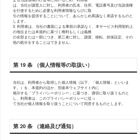
は、当社が譲受⼈に対し、利⽤者の⽒名、住所、電話番号及び当該債権
を⾏使するために必要な利⽤者情報ならびに取
引の情報を提供することについて、あらかじめ異議なく承諾するものと
します。
3. 利⽤者は、当社の書⾯による事前の承諾なく、本サービス利⽤契約上
の地位または本規約に基づく権利もしくは義務
の全部または⼀部につき、第三者に対し、譲渡、移転、担保設定、その
他の処分をすることはできません。
第 19 条 （個⼈情報等の取扱い）
当社は、利⽤者から取得した個⼈情報（以下、「個⼈情報」といいま
す。）を、本規約のほか、別途本ウェブサイト内に
掲⽰する「プライバシーポリシー」に基づき、適切に取り扱うものと
し、利⽤者は、このプライバシーポリシーに従っ
て当社が個⼈情報を取り扱うことについて同意するものとします。
第 20 条 （連絡及び通知）