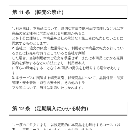
第 11 条 （転売の禁⽌）
1. 利⽤者は、本商品について、適切な⽅法で使⽤及び管理しなければ本
商品の安全性等に問題が⽣じる可能性があるこ
とを⼗分に理解し、本商品を当社の承諾なく第三者に転売しないことに
同意するものとします。
2. 当社は、注⽂の頻度・数量等から、利⽤者が本商品の転売を⾏ってい
るまたは転売を⾏おうとしていると当社が判断
した場合、当該利⽤者のご注⽂を承諾せず、または本商品にかかる売買
契約を解除するなどの⽅法により、利⽤者本⼈
に何らの通知をすることなく本 商品の提供をお断りする場合がありま
す。
3. 本サービスに関連する転売取引、転売商品について、品質保証・品質
管理・安全管理・取引の安全性、その他のトラ
ブル等について、当社は対応いたしかねます。
第 12 条 （定期購⼊にかかる特約）
1. ⼀度のご注⽂により、以後定期的に本商品をお届けするコース（以
下、「定期コース」といいます。）をお申し込みの