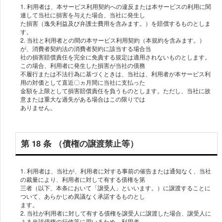
1. 利⽤者は、本サービス利⽤契約への違反または本サービスの利⽤に関
連して当社に損害を与えた場合、当社に発⽣し
た損害（逸失利益及び弁護⼠費⽤を含みます。）を賠償するものとしま
す。
2. 当社と利⽤者との間の本サービス利⽤契約（本規約を含みます。）
が、消費者契約法の消費者契約に該当する場合当
社の損害賠償責任を完全に免責する規定は適⽤されないものとします。
この場合、利⽤者に発⽣した損害が当社の債務
不履⾏または不法⾏為に基づくときは、当社は、利⽤者が本サービス利
⽤の対価として直近〇ヵ⽉間に当社に⽀払った
⾦額を上限として損害賠償責任を負うものとします。ただし、当社に故
意または重⼤な過失がある場合はこの限りでは
ありません。
第 18 条 （債権の譲渡禁⽌等）
1. 利⽤者は、当社が、利⽤者に対する事前の催告または通知なく、当社
の裁量により、利⽤者に対して有する債権を第
三者（以下、本条において「譲受⼈」といいます。）に譲渡することに
ついて、あらかじめ異議なく承諾するものとし
ます。
2. 当社が利⽤者に対して有する債権を譲受⼈に譲渡した場合、譲受⼈に
よる当該債権の⾏使等に⽤いるため、利⽤者