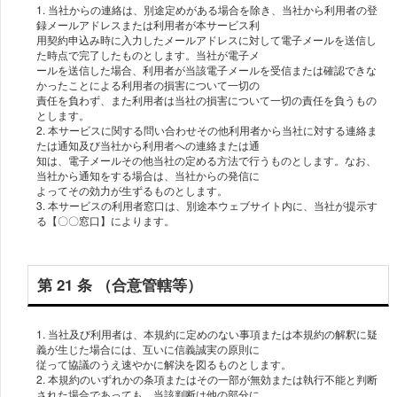
1. 当社からの連絡は、別途定めがある場合を除き、当社から利⽤者の登
録メールアドレスまたは利⽤者が本サービス利
⽤契約申込み時に⼊⼒したメールアドレスに対して電⼦メールを送信し
た時点で完了したものとします。当社が電⼦メ
ールを送信した場合、利⽤者が当該電⼦メールを受信または確認できな
かったことによる利⽤者の損害について⼀切の
責任を負わず、また利⽤者は当社の損害について⼀切の責任を負うもの
とします。
2. 本サービスに関する問い合わせその他利⽤者から当社に対する連絡ま
たは通知及び当社から利⽤者への連絡または通
知は、電⼦メールその他当社の定める⽅法で⾏うものとします。なお、
当社から通知をする場合は、当社からの発信に
よってその効⼒が⽣ずるものとします。
3. 本サービスの利⽤者窓⼝は、別途本ウェブサイト内に、当社が提⽰す
る【〇〇窓⼝】によります。
第 21 条 （合意管轄等）
1. 当社及び利⽤者は、本規約に定めのない事項または本規約の解釈に疑
義が⽣じた場合には、互いに信義誠実の原則に
従って協議のうえ速やかに解決を図るものとします。
2. 本規約のいずれかの条項またはその⼀部が無効または執⾏不能と判断
された場合であっても、当該判断は他の部分に