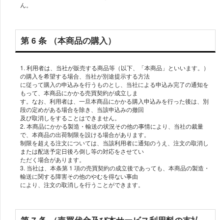
ん。
第 6 条 （本商品の購⼊）
1. 利⽤者は、当社が販売する商品等（以下、「本商品」といいます。）
の購⼊を希望する場合、当社が別途提⽰する⽅法
に従って購⼊の申込みを⾏うものとし、当社による申込み完了の通知を
もって、本商品にかかる売買契約が成⽴しま
す。なお、利⽤者は、⼀旦本商品にかかる購⼊申込みを⾏った後は、別
段の定めがある場合を除き、当該申込みの撤回
及び取消しをすることはできません。
2. 本商品にかかる製造・輸送の状況その他の事情により、当社の裁量
で、本商品の出荷制限を設ける場合があります。
制限を超える注⽂については、当該利⽤者に通知のうえ、注⽂の取消し
または配送予定⽇後ろ倒し等の対応をさせてい
ただく場合があります。
3. 当社は、本条第 1 項の売買契約の成⽴後であっても、本商品の製造・
輸送に関する障害その他のやむを得ない事由
により、注⽂の取消しを⾏うことができます。