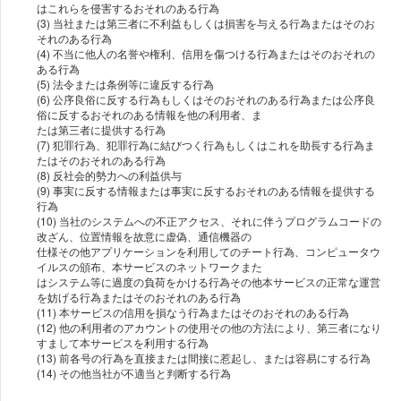
はこれらを侵害するおそれのある⾏為
(3) 当社または第三者に不利益もしくは損害を与える⾏為またはそのお
それのある⾏為
(4) 不当に他⼈の名誉や権利、信⽤を傷つける⾏為またはそのおそれの
ある⾏為
(5) 法令または条例等に違反する⾏為
(6) 公序良俗に反する⾏為もしくはそのおそれのある⾏為または公序良
俗に反するおそれのある情報を他の利⽤者、ま
たは第三者に提供する⾏為
(7) 犯罪⾏為、犯罪⾏為に結びつく⾏為もしくはこれを助⻑する⾏為ま
たはそのおそれのある⾏為
(8) 反社会的勢⼒への利益供与
(9) 事実に反する情報または事実に反するおそれのある情報を提供する
⾏為
(10) 当社のシステムへの不正アクセス、それに伴うプログラムコードの
改ざん、位置情報を故意に虚偽、通信機器の
仕様その他アプリケーションを利⽤してのチート⾏為、コンピュータウ
イルスの頒布、本サービスのネットワークまた
はシステム等に過度の負荷をかける⾏為その他本サービスの正常な運営
を妨げる⾏為またはそのおそれのある⾏為
(11) 本サービスの信⽤を損なう⾏為またはそのおそれのある⾏為
(12) 他の利⽤者のアカウントの使⽤その他の⽅法により、第三者になり
すまして本サービスを利⽤する⾏為
(13) 前各号の⾏為を直接または間接に惹起し、または容易にする⾏為
(14) その他当社が不適当と判断する⾏為