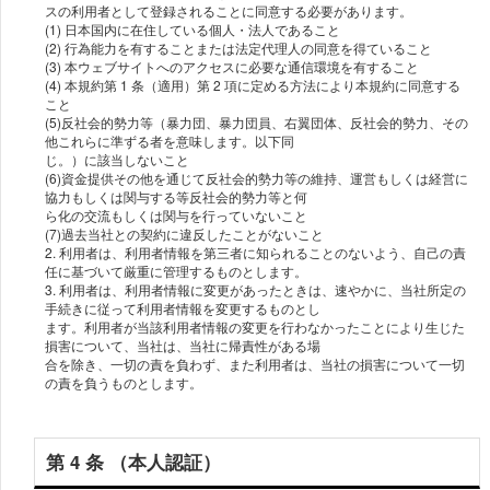
スの利⽤者として登録されることに同意する必要があります。
(1) ⽇本国内に在住している個⼈・法⼈であること
(2) ⾏為能⼒を有することまたは法定代理⼈の同意を得ていること
(3) 本ウェブサイトへのアクセスに必要な通信環境を有すること
(4) 本規約第 1 条（適⽤）第 2 項に定める⽅法により本規約に同意する
こと
(5)反社会的勢⼒等（暴⼒団、暴⼒団員、右翼団体、反社会的勢⼒、その
他これらに準ずる者を意味します。以下同
じ。）に該当しないこと
(6)資⾦提供その他を通じて反社会的勢⼒等の維持、運営もしくは経営に
協⼒もしくは関与する等反社会的勢⼒等と何
ら化の交流もしくは関与を⾏っていないこと
(7)過去当社との契約に違反したことがないこと
2. 利⽤者は、利⽤者情報を第三者に知られることのないよう、⾃⼰の責
任に基づいて厳重に管理するものとします。
3. 利⽤者は、利⽤者情報に変更があったときは、速やかに、当社所定の
⼿続きに従って利⽤者情報を変更するものとし
ます。利⽤者が当該利⽤者情報の変更を⾏わなかったことにより⽣じた
損害について、当社は、当社に帰責性がある場
合を除き、⼀切の責を負わず、また利⽤者は、当社の損害について⼀切
の責を負うものとします。
第 4 条 （本⼈認証）