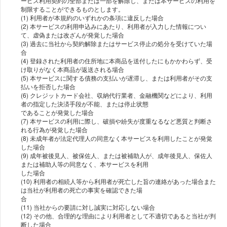
ービス利⽤契約の全部または⼀部を解除し、または本サービスの利⽤を
制限することができるものとします。
(1) 利⽤者が本規約のいずれかの条項に違反した場合
(2) 本サービスの利⽤申込みにあたり、利⽤者が⼊⼒した情報につい
て、虚偽または改ざんが発覚した場合
(3) 過去に当社から契約解除またはサービス停⽌の処分を受けていた場
合
(4) 登録された利⽤者の住所地に本商品を送付したにもかかわらず、受
け取りがなく本商品が返送される場合
(5) 本サービスに関する債務の⽀払いが遅滞し、または利⽤者がその⽀
払いを拒否した場合
(6) クレジットカード会社、収納代⾏業者、⾦融機関などにより、利⽤
者の指定した決済⼿段が不能、または停⽌状態
であることが発覚した場合
(7) 本サービスの利⽤に際し、破損や紛失が度重なるなど悪質と判断さ
れる⾏為が発覚した場合
(8) 未成年者が法定代理⼈の同意なく本サービスを利⽤したことが発覚
した場合
(9) 成年被後⾒⼈、被保佐⼈、または被補助⼈が、成年後⾒⼈、保佐⼈
または補助⼈等の同意なく、本サービスを利⽤
した場合
(10) 利⽤者の相続⼈等から利⽤者が死亡した旨の連絡があった場合また
は当社が利⽤者の死亡の事実を確認できた場
合
(11) 当社からの要請に対し誠実に対応しない場合
(12) その他、合理的な理由により利⽤者として不適切であると当社が判
断した場合