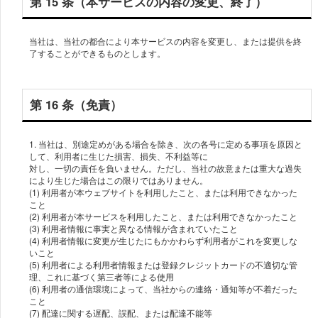
第 15 条（本サービスの内容の変更、終了）
当社は、当社の都合により本サービスの内容を変更し、または提供を終
了することができるものとします。
第 16 条（免責）
1. 当社は、別途定めがある場合を除き、次の各号に定める事項を原因と
して、利⽤者に⽣じた損害、損失、不利益等に
対し、⼀切の責任を負いません。ただし、当社の故意または重⼤な過失
により⽣じた場合はこの限りではありません。
(1) 利⽤者が本ウェブサイトを利⽤したこと、または利⽤できなかった
こと
(2) 利⽤者が本サービスを利⽤したこと、または利⽤できなかったこと
(3) 利⽤者情報に事実と異なる情報が含まれていたこと
(4) 利⽤者情報に変更が⽣じたにもかかわらず利⽤者がこれを変更しな
いこと
(5) 利⽤者による利⽤者情報または登録クレジットカードの不適切な管
理、これに基づく第三者等による使⽤
(6) 利⽤者の通信環境によって、当社からの連絡・通知等が不着だった
こと
(7) 配達に関する遅配、誤配、または配達不能等