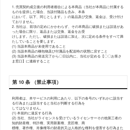
1. 売買契約成⽴後の利⽤者都合による本商品（当社が本商品に付属する
ものを提供した場合、当該付随品も含み、本条
において、以下、同じとします。）の返品及び交換、返⾦は、受け付け
ておりません。
2. 当社は、前項の定めにかかわらず、その本商品に破損または誤送があ
った場合に限り、返品または交換、返⾦をお受
けします。ただし、破損または誤送に加え、次に定める条件をすべて満
たしていることを要します。
(1) 当該本商品が未使⽤であること
(2) 当該本商品の梱包物及び付属品を配送時の状態に戻すこと
(3) 当該本商品の発送完了から〇⽇以内に、当社が定める【〇〇お客さ
ま窓⼝】に連絡すること
第 10 条 （禁⽌事項）
利⽤者は、本サービスの利⽤にあたり、以下の各号のいずれかに該当す
る⾏為または該当すると当社が判断する⾏為を
してはなりません。
(1) 本規約に違反する⾏為
(2) 当社、当社がライセンスを受けているライセンサーその他第三者の
知的財産権、特許権、実⽤新案権、意匠権、商
標権、著作権、肖像権等の財産的⼜は⼈格的な権利を侵害する⾏為また