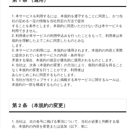
1. 本サービスを利⽤するには、本規約を遵守することに同意し、かつ当
社の定める⼀定の情報を当社所定の⽅法で提供
することを条件とします。本規約に同意いただけない⽅は本サービスを
利⽤できません。
2. 利⽤者が本サービスの利⽤申込みを⾏ったことをもって、利⽤者は本
規約を理解した上でこれに同意したものとみな
します。
3. 本サービスの利⽤には、本規約が適⽤されます。本規約の内容と実際
に提供されている本サービスの内容・条件等が
⽭盾する場合、本規約の規定が優先的に適⽤されるものとします。
4. 当社は、次条（本規約の変更）の⽅法により、個別の承諾を得ること
なく本規約の変更を⾏うことができ、利⽤者は
あらかじめこれに同意するものとします。
5. 当社が当社ウェブサイト上に掲載する本サービスに関するルールは、
本規約の⼀部を構成するものとします。
第 2 条 （本規約の変更）
1. 当社は、次の各号に掲げる事項について、当社が必要と判断する場
合、本規約の内容を変更または追加（以下、単に