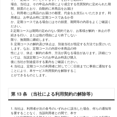
場合、当社は、その申込み内容により成⽴する売買契約に定められた期
間、頻度のとおり、⾃動的に本商品をお届け
し、利⽤者には商品のお届けの都度、代⾦をお⽀払いいただきます。利
⽤者は、お申込み時に定期コースであるか否
か、定期コースである場合にはその頻度、期間等の内容をよくご確認く
ださい。
2.定期コースは期間の定めのない契約であり、お客様が解約・休⽌の⼿
続きを⾏い、または他の理由により終了しない
限り、無期限に継続します。
3. 定期コースの解約及び休⽌は、別途当社が指定する⽅法でお受けいた
します。なお、定期コースの内容や本商品の特
性により、休⽌・解約の条件、⽅法が異なる場合があります。詳細につ
いては、当該定期コースのお申込み時及び購⼊
後に当社が別途提⽰する案内をご確認ください。
4. 当社は、定期コースの利⽤者に対して〇〇⽇前までに事前に通知する
ことにより、本サービス利⽤契約を解除するこ
とができるものとします。
第 13 条 （当社による利⽤契約の解除等）
1. 当社は、利⽤者が次の各号のいずれかに該当した場合、何らの通知等
を要することなく、当該利⽤者との間で、本サ