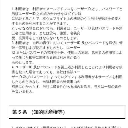
1. 利⽤者は、利⽤者のメールアドレスをユーザーID とし、パスワードと
当該ユーザーID との組み合わせをログイン時
に認証することで、本ウェブサイト上の機能のうち当社が認証を必要と
するものを利⽤することができます。
2. いかなる場合においても、利⽤者は、ユーザーID 及びパスワードを第
三者に使⽤させ、または貸与、譲渡、名義変
更、売買等をしてはならないものとします。
3. 利⽤者は、⾃⼰の責任においてユーザーID 及びパスワードを適切に管
理・保管および使⽤するものとし、ユーザー
ID またはパスワードの管理不⼗分、使⽤上の過誤、第三者の使⽤等によ
って⽣じた損害に関する責任は利⽤者が負う
ものとします。
4. ユーザーID 及びパスワードを第三者が利⽤したことにより利⽤者が損
害を被った場合であっても、当社は当該ユー
ザーID 及びパスワードによってログインする利⽤者が本サービスを利⽤
したものとみなし、当該利⽤者の帰責事由の
有無にかかわらず、当社に帰責性がある場合を除き、当社は⼀切の責任
を負いません。
第 5 条 （知的財産権等）
1. 本ウェブサイトに掲載されている、または当社から発信される通知に