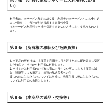
第 7 条 （売買代⾦及び本サービス利⽤料の⽀払
い）
利⽤者は、本サービス契約の成⽴後、利⽤者の本サービスへのお申し込
みに付随して、当社が別途掲⽰する売買代⾦及
び本サービス利⽤料を当社が指定する⽀払い⽅法により⽀払うものとし
ます。
第 8 条 （所有権の移転及び危険負担）
1. 本商品の所有権は、本商品を利⽤者に引き渡すために配送業者に引渡
した時点で、当社から利⽤者に移転します。
2. 当社または利⽤者のいずれの責にも帰さない事由による本商品の滅
失、毀損等による損害は、前項の配送業者への引
渡しの前に⽣じたものについては当社の、当該引渡し後に⽣じたものに
ついては利⽤者の負担とします。
第 9 条 （本商品の返品・交換等）